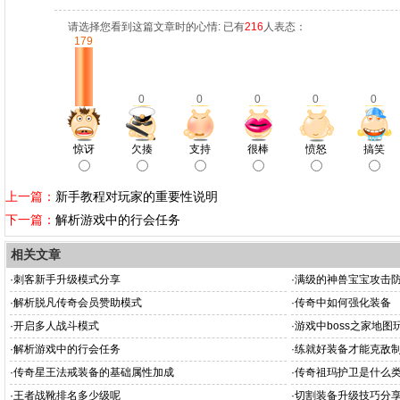
请选择您看到这篇文章时的心情: 已有
216
人表态：
179
0
0
0
0
0
惊讶
欠揍
支持
很棒
愤怒
搞笑
上一篇：
新手教程对玩家的重要性说明
下一篇：
解析游戏中的行会任务
相关文章
·
刺客新手升级模式分享
·
满级的神兽宝宝攻击
·
解析脱凡传奇会员赞助模式
·
传奇中如何强化装备
·
开启多人战斗模式
·
游戏中boss之家地图
·
解析游戏中的行会任务
·
练就好装备才能克敌
·
传奇星王法戒装备的基础属性加成
·
传奇祖玛护卫是什么
·
王者战靴排名多少级呢
·
切割装备升级技巧分