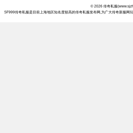
© 2026
传奇私服
(
www.sjz
SF999传奇私服是目前上海地区知名度较高的传奇私服发布网,为广大传奇新服网