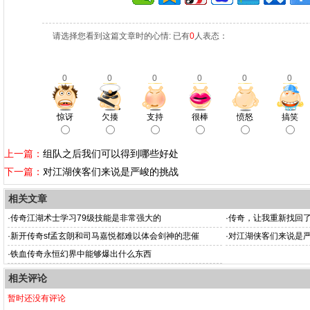
请选择您看到这篇文章时的心情: 已有
0
人表态：
0
0
0
0
0
0
惊讶
欠揍
支持
很棒
愤怒
搞笑
上一篇：
组队之后我们可以得到哪些好处
下一篇：
对江湖侠客们来说是严峻的挑战
相关文章
·
传奇江湖术士学习79级技能是非常强大的
·
传奇，让我重新找回
·
新开传奇sf孟玄朗和司马嘉悦都难以体会剑神的悲催
·
对江湖侠客们来说是
·
铁血传奇永恒幻界中能够爆出什么东西
相关评论
暂时还没有评论