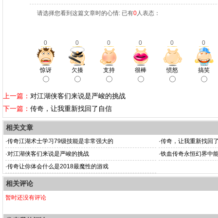
请选择您看到这篇文章时的心情: 已有
0
人表态：
0
0
0
0
0
0
惊讶
欠揍
支持
很棒
愤怒
搞笑
上一篇：
对江湖侠客们来说是严峻的挑战
下一篇：
传奇，让我重新找回了自信
相关文章
·
传奇江湖术士学习79级技能是非常强大的
·
传奇，让我重新找回
·
对江湖侠客们来说是严峻的挑战
·
铁血传奇永恒幻界中
·
传奇让你体会什么是2018最魔性的游戏
相关评论
暂时还没有评论