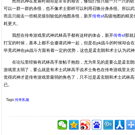
然而武神在发展时期却是非常的艰苦，修仙打怪只能一只一只的砍
可以一群一群的杀怪，也不像术士那样可以利用召唤分身杀怪。所以武
而且只能去一些精灵级别较低的地图杀怪，新开
传奇sf
高级地图的精灵
耗更大。
我想在传奇游戏里武神武林高手都有这样的体会，新开
传奇sf
那就
打宝的时候，基本上都不会邀请武神一起，但是在pk战斗的时候却会
毕竟武神在pk战斗方面有着一定的优势，这也是孟玄朗和术士认为武
在论坛里经验有武林高手发帖子抱怨，尤为常见的是要么是孟玄朗
游戏里太弱了，要么就是有术士武林高手说术士角色在传奇游戏里太劣
觉得武神才是传奇游戏里最弱的角色了，只不过是孟玄朗和术士武林高
已。
Tags:
传奇私服