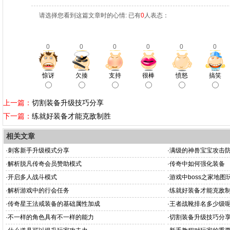
请选择您看到这篇文章时的心情: 已有
0
人表态：
0
0
0
0
0
0
惊讶
欠揍
支持
很棒
愤怒
搞笑
上一篇：
切割装备升级技巧分享
下一篇：
练就好装备才能克敌制胜
相关文章
·
刺客新手升级模式分享
·
满级的神兽宝宝攻击
·
解析脱凡传奇会员赞助模式
·
传奇中如何强化装备
·
开启多人战斗模式
·
游戏中boss之家地图
·
解析游戏中的行会任务
·
练就好装备才能克敌
·
传奇星王法戒装备的基础属性加成
·
王者战靴排名多少级
·
不一样的角色具有不一样的能力
·
切割装备升级技巧分