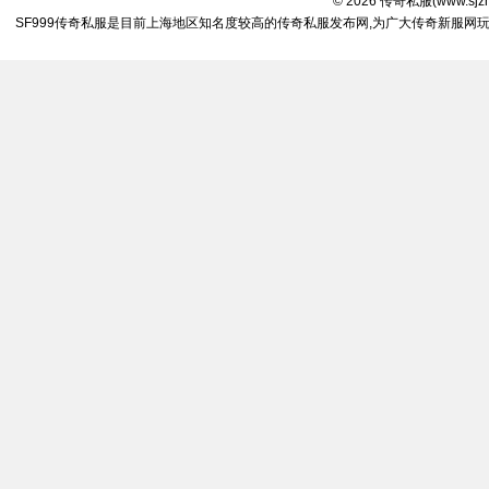
© 2026
传奇私服
(
www.sjz
SF999传奇私服是目前上海地区知名度较高的传奇私服发布网,为广大传奇新服网