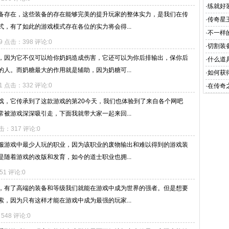
·
练就好
备存在，这些装备的存在能够完美的提升玩家的整体实力，是我们在传
·
传奇星
，有了如此的游戏模式存在各位的实力将会得...
·
不一样
19 点击：398 评论:0
·
切割装
，因为它不仅可以给你奶妈造成伤害，它还可以为你后排输出，保你后
·
什么道
人。而奶糖最大的作用就是辅助，因为奶糖可...
·
如何获
11 点击：332 评论:0
·
在传奇
戏，它传承到了这款游戏的第20今天，我们也体验到了来自各个网吧
被游戏深深吸引走，下面我就带大家一起来回...
点击：317 评论:0
服游戏中最少人玩的职业，因为该职业的废物输出和难以得到的游戏装
随着游戏的改版和发育，如今的道士职业也拥...
51 评论:0
，有了高端的装备和等级我们就能在游戏中成为世界的强者。但是想要
，因为只有这样才能在游戏中成为最强的玩家...
：548 评论:0