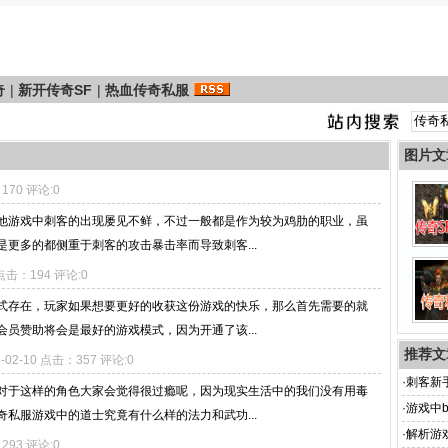
奇
|
新开传奇SF
|
热血传奇私服
图片文
：170 评论:0
他游戏中刺客的出现屡见不鲜，不过一般都是作为较为鸡肋的职业，虽
更多的都侧重于刺客的攻击暴击率而导致刺客...
7 点击：194 评论:0
式存在，玩家如果想要更好的收获这份游戏的快乐，那么首先需要的就
员赞助将会是最好的游戏模式，因为开通了该...
推荐文
3-02-10 点击：357 评论:0
·
刺客新
对于这样的角色大家会觉得很过瘾呢，因为现实生活中的我们没有用毒
·
游戏中
私服游戏中的道士究竟有什么样的法力和武功...
·
解析游
：293 评论:0